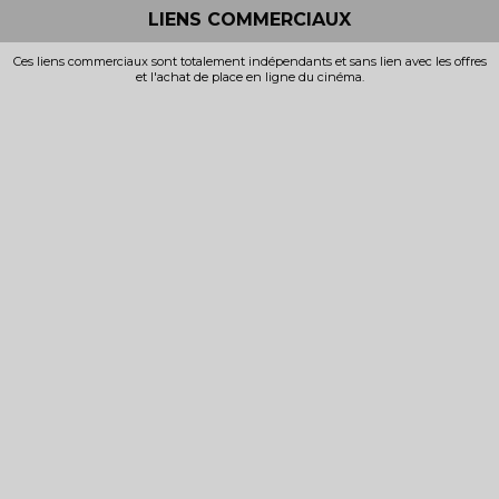
LIENS COMMERCIAUX
Ces liens commerciaux sont totalement indépendants et sans lien avec les offres
et l'achat de place en ligne du cinéma.